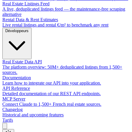
Real Estate Listings Feed
A live, deduplicated listings feed — the maintenance-free scraping
alternative
Rental Data & Rent Estimates
Live rental listings and rental €/m² to benchmark any rent
Développeurs
Real Estate Data API
The platform overview: 50M+ deduplicated listings from 1,500+
sources.
Documentation
Learn how to integrate our API into your application.
API Reference
Detailed documentation of our REST API endpoints.
MCP Server
Connect Claude to 1,500+ French real estate sources.
Changelog
Historical and upcoming features
Tarifs