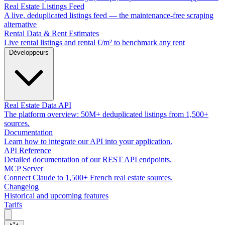
Real Estate Listings Feed
A live, deduplicated listings feed — the maintenance-free scraping
alternative
Rental Data & Rent Estimates
Live rental listings and rental €/m² to benchmark any rent
Développeurs
Real Estate Data API
The platform overview: 50M+ deduplicated listings from 1,500+
sources.
Documentation
Learn how to integrate our API into your application.
API Reference
Detailed documentation of our REST API endpoints.
MCP Server
Connect Claude to 1,500+ French real estate sources.
Changelog
Historical and upcoming features
Tarifs