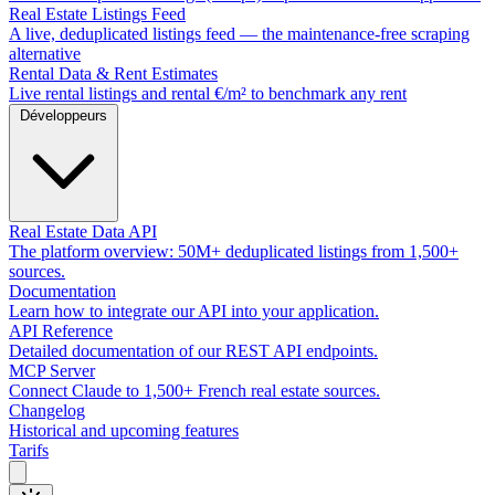
Real Estate Listings Feed
A live, deduplicated listings feed — the maintenance-free scraping
alternative
Rental Data & Rent Estimates
Live rental listings and rental €/m² to benchmark any rent
Développeurs
Real Estate Data API
The platform overview: 50M+ deduplicated listings from 1,500+
sources.
Documentation
Learn how to integrate our API into your application.
API Reference
Detailed documentation of our REST API endpoints.
MCP Server
Connect Claude to 1,500+ French real estate sources.
Changelog
Historical and upcoming features
Tarifs