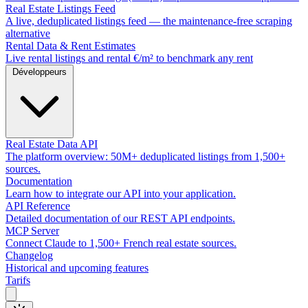
Real Estate Listings Feed
A live, deduplicated listings feed — the maintenance-free scraping
alternative
Rental Data & Rent Estimates
Live rental listings and rental €/m² to benchmark any rent
Développeurs
Real Estate Data API
The platform overview: 50M+ deduplicated listings from 1,500+
sources.
Documentation
Learn how to integrate our API into your application.
API Reference
Detailed documentation of our REST API endpoints.
MCP Server
Connect Claude to 1,500+ French real estate sources.
Changelog
Historical and upcoming features
Tarifs