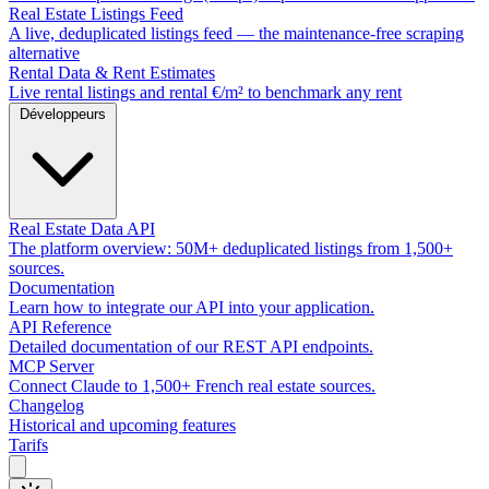
Real Estate Listings Feed
A live, deduplicated listings feed — the maintenance-free scraping
alternative
Rental Data & Rent Estimates
Live rental listings and rental €/m² to benchmark any rent
Développeurs
Real Estate Data API
The platform overview: 50M+ deduplicated listings from 1,500+
sources.
Documentation
Learn how to integrate our API into your application.
API Reference
Detailed documentation of our REST API endpoints.
MCP Server
Connect Claude to 1,500+ French real estate sources.
Changelog
Historical and upcoming features
Tarifs