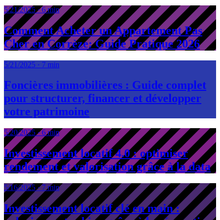
5/21/2025
·
6 min
Comment Acheter un Appartement Pas
Cher en Corrèze: Guide Pratique 2026
5/21/2025
·
7 min
Foncières immobilières : Guide complet
pour structurer, financer et développer
votre patrimoine
5/20/2025
·
6 min
Investissement locatif 4.0 : optimiser
rendement et valorisation grâce à la data
5/16/2025
·
7 min
Investissement locatif clé en main :