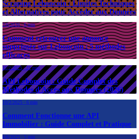
Scraping Leboncoin : Limites Techniques
et Alternatives pour Accéder aux Données
2/6/2026
·
6 min
Comment retrouver une annonce
supprimée sur Leboncoin : 5 méthodes
efficaces
11/2/2025
·
21 min
API Leboncoin : Guide Complet des
Méthodes d'Accès aux Données (2026)
10/2/2025
·
6 min
Comment Fonctionne une API
Immobilier : Guide Complet et Pratique
6/6/2025
·
5 min