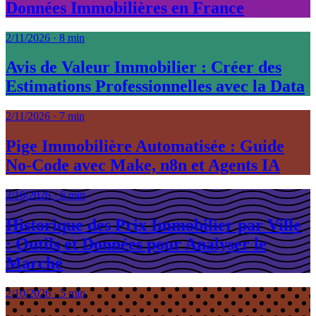
Données Immobilières en France
2/11/2026
·
8 min
Avis de Valeur Immobilier : Créer des
Estimations Professionnelles avec la Data
2/11/2026
·
7 min
Pige Immobilière Automatisée : Guide
No-Code avec Make, n8n et Agents IA
2/10/2026
·
6 min
Historique des Prix Immobilier par Ville
: Outils et Données pour Analyser le
Marché
2/10/2026
·
5 min