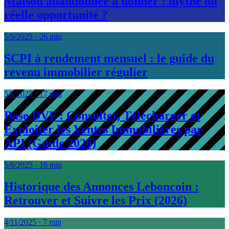
Maison abandonnée à donner : mythe ou
réelle opportunité ?
5/9/2025
·
26 min
SCPI à rendement mensuel : le guide du
revenu immobilier régulier
5/8/2025
·
17 min
Base DVF : Consulter, Télécharger et
Exploiter les Ventes Immobilières par
API (Guide 2026)
5/8/2025
·
16 min
Historique des Annonces Leboncoin :
Retrouver et Suivre les Prix (2026)
4/11/2025
·
7 min