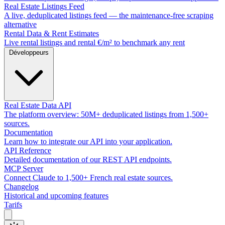
Real Estate Listings Feed
A live, deduplicated listings feed — the maintenance-free scraping
alternative
Rental Data & Rent Estimates
Live rental listings and rental €/m² to benchmark any rent
Développeurs
Real Estate Data API
The platform overview: 50M+ deduplicated listings from 1,500+
sources.
Documentation
Learn how to integrate our API into your application.
API Reference
Detailed documentation of our REST API endpoints.
MCP Server
Connect Claude to 1,500+ French real estate sources.
Changelog
Historical and upcoming features
Tarifs