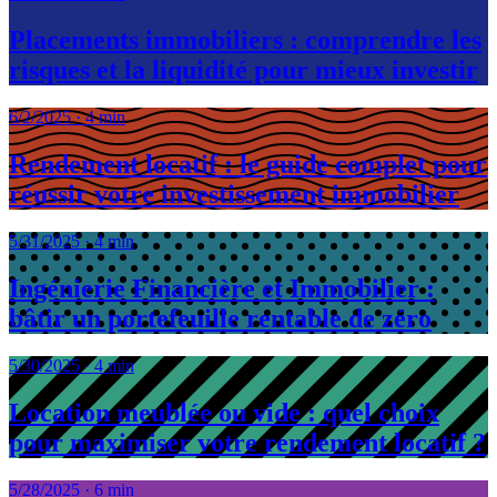
Placements immobiliers : comprendre les
risques et la liquidité pour mieux investir
6/2/2025
·
4 min
Rendement locatif : le guide complet pour
réussir votre investissement immobilier
5/31/2025
·
4 min
Ingénierie Financière et Immobilier :
bâtir un portefeuille rentable de zéro
5/30/2025
·
4 min
Location meublée ou vide : quel choix
pour maximiser votre rendement locatif ?
5/28/2025
·
6 min