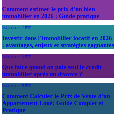
Comment estimer le prix d'un bien
immobilier en 2026 : Guide pratique
5/23/2025
·
7 min
Investir dans l’immobilier locatif en 2026
: avantages, enjeux et stratégies gagnantes
5/22/2025
·
5 min
Que faire quand on paie seul le crédit
immobilier après un divorce ?
5/22/2025
·
8 min
Comment Calculer le Prix de Vente d'un
Appartement Loué: Guide Complet et
Pratique