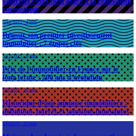
valorisez votre bien grâce à la rénovation
énergétique
5/12/2025
·
4 min
Réussir son premier investissement
immobilier : 7 étapes clés
5/12/2025
·
8 min
Prix de l’immobilier en France sur le
long terme : 200 ans d’évolution
5/9/2025
·
28 min
Historique d’une annonce immobilière :
définition, intérêt et solutions innovantes
5/9/2025
·
23 min