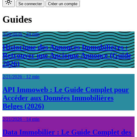
Se connecter
Créer un compte
Guides
3/20/2026
·
24 min
Historique des Annonces Immobilières :
Retrouver une Ancienne Annonce (Guide
2026)
2/21/2026
·
12 min
API Immoweb : Le Guide Complet pour
Accéder aux Données Immobilières
Belges (2026)
2/21/2026
·
14 min
Data Immobilier : Le Guide Complet des