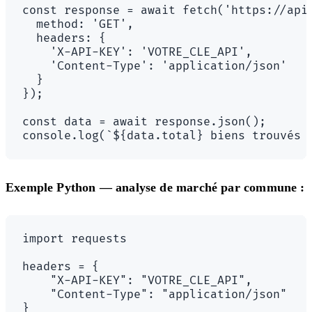
const response = await fetch('https://api
  method: 'GET',

  headers: {

    'X-API-KEY': 'VOTRE_CLE_API',

    'Content-Type': 'application/json'

  }

});

const data = await response.json();

Exemple Python — analyse de marché par commune :
import requests

headers = {

    "X-API-KEY": "VOTRE_CLE_API",

    "Content-Type": "application/json"

}
