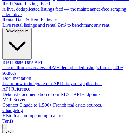
Real Estate Listings Feed
A live, deduplicated listings feed — the maintenance-free scraping
alternative
Rental Data & Rent Estimates
Live rental listings and rental €/m² to benchmark any rent
Développeurs
Real Estate Data API
The platform overview: 50M+ deduplicated listings from 1,500+
sources.
Documentation
Learn how to integrate our API into your application.
API Reference
Detailed documentation of our REST API endpoints.
MCP Server
Connect Claude to 1,500+ French real estate sources.
Changelog
Historical and upcoming features
Tarifs