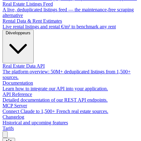
Real Estate Listings Feed
A live, deduplicated listings feed — the maintenance-free scraping
alternative
Rental Data & Rent Estimates
Live rental listings and rental €/m² to benchmark any rent
Développeurs
Real Estate Data API
The platform overview: 50M+ deduplicated listings from 1,500+
sources.
Documentation
Learn how to integrate our API into your application.
API Reference
Detailed documentation of our REST API endpoints.
MCP Server
Connect Claude to 1,500+ French real estate sources.
Changelog
Historical and upcoming features
Tarifs