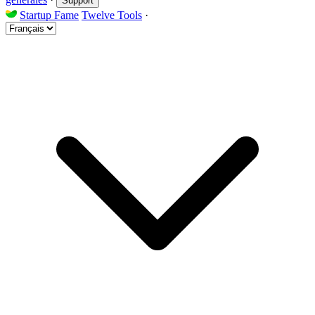
Support
Startup Fame
Twelve Tools
·