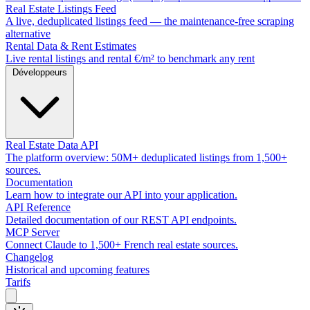
Real Estate Listings Feed
A live, deduplicated listings feed — the maintenance-free scraping
alternative
Rental Data & Rent Estimates
Live rental listings and rental €/m² to benchmark any rent
Développeurs
Real Estate Data API
The platform overview: 50M+ deduplicated listings from 1,500+
sources.
Documentation
Learn how to integrate our API into your application.
API Reference
Detailed documentation of our REST API endpoints.
MCP Server
Connect Claude to 1,500+ French real estate sources.
Changelog
Historical and upcoming features
Tarifs