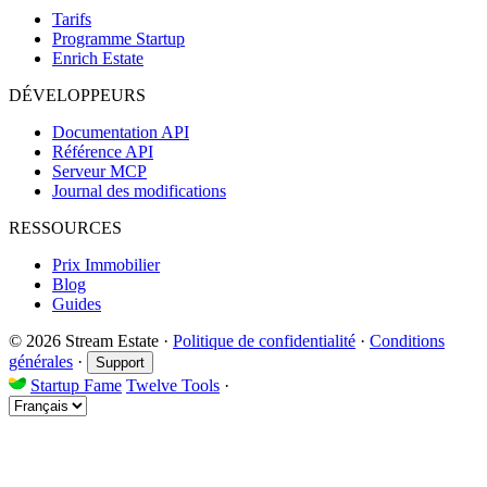
Tarifs
Programme Startup
Enrich Estate
DÉVELOPPEURS
Documentation API
Référence API
Serveur MCP
Journal des modifications
RESSOURCES
Prix Immobilier
Blog
Guides
© 2026 Stream Estate
·
Politique de confidentialité
·
Conditions
générales
·
Support
Startup Fame
Twelve Tools
·