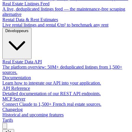
Real Estate Listings Feed
A live, deduplicated listings feed — the maintenance-free scraping
alternative
Rental Data & Rent Estimates
Live rental listings and rental €/m² to benchmark any rent
Développeurs
Real Estate Data API
The platform overview: 50M+ deduplicated listings from 1,500+
sources.
Documentation
Learn how to integrate our API into your application.
API Reference
Detailed documentation of our REST API endpoints.
MCP Server
Connect Claude to 1,500+ French real estate sources.
Changelog
Historical and upcoming features
Tarifs