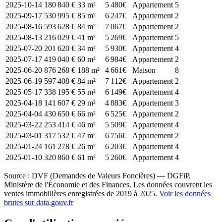
2025-10-14
180 840 €
33 m²
5 480€
Appartement
5
2025-09-17
530 995 €
85 m²
6 247€
Appartement
2
2025-08-16
593 628 €
84 m²
7 067€
Appartement
2
2025-08-13
216 029 €
41 m²
5 269€
Appartement
5
2025-07-20
201 620 €
34 m²
5 930€
Appartement
4
2025-07-17
419 040 €
60 m²
6 984€
Appartement
2
2025-06-20
876 268 €
188 m²
4 661€
Maison
8
2025-06-19
597 408 €
84 m²
7 112€
Appartement
2
2025-05-17
338 195 €
55 m²
6 149€
Appartement
4
2025-04-18
141 607 €
29 m²
4 883€
Appartement
3
2025-04-04
430 650 €
66 m²
6 525€
Appartement
2
2025-03-22
253 414 €
46 m²
5 509€
Appartement
4
2025-03-01
317 532 €
47 m²
6 756€
Appartement
2
2025-01-24
161 278 €
26 m²
6 203€
Appartement
4
2025-01-10
320 860 €
61 m²
5 260€
Appartement
4
Source : DVF (Demandes de Valeurs Foncières) — DGFiP,
Ministère de l'Économie et des Finances. Les données couvrent les
ventes immobilières enregistrées de 2019 à 2025.
Voir les données
brutes sur data.gouv.fr