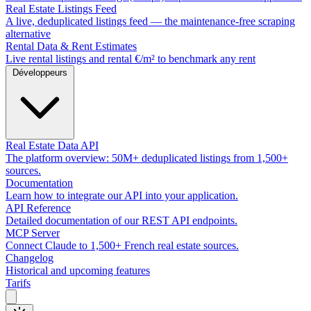
Real Estate Listings Feed
A live, deduplicated listings feed — the maintenance-free scraping
alternative
Rental Data & Rent Estimates
Live rental listings and rental €/m² to benchmark any rent
Développeurs
Real Estate Data API
The platform overview: 50M+ deduplicated listings from 1,500+
sources.
Documentation
Learn how to integrate our API into your application.
API Reference
Detailed documentation of our REST API endpoints.
MCP Server
Connect Claude to 1,500+ French real estate sources.
Changelog
Historical and upcoming features
Tarifs