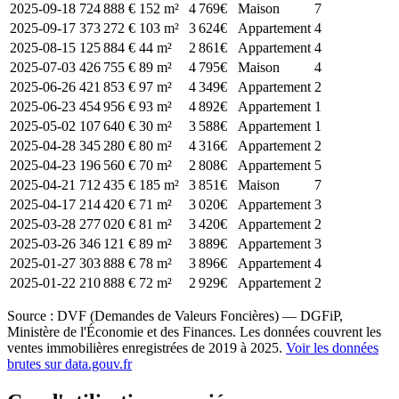
2025-09-18
724 888 €
152 m²
4 769€
Maison
7
2025-09-17
373 272 €
103 m²
3 624€
Appartement
4
2025-08-15
125 884 €
44 m²
2 861€
Appartement
4
2025-07-03
426 755 €
89 m²
4 795€
Maison
4
2025-06-26
421 853 €
97 m²
4 349€
Appartement
2
2025-06-23
454 956 €
93 m²
4 892€
Appartement
1
2025-05-02
107 640 €
30 m²
3 588€
Appartement
1
2025-04-28
345 280 €
80 m²
4 316€
Appartement
2
2025-04-23
196 560 €
70 m²
2 808€
Appartement
5
2025-04-21
712 435 €
185 m²
3 851€
Maison
7
2025-04-17
214 420 €
71 m²
3 020€
Appartement
3
2025-03-28
277 020 €
81 m²
3 420€
Appartement
2
2025-03-26
346 121 €
89 m²
3 889€
Appartement
3
2025-01-27
303 888 €
78 m²
3 896€
Appartement
4
2025-01-22
210 888 €
72 m²
2 929€
Appartement
2
Source : DVF (Demandes de Valeurs Foncières) — DGFiP,
Ministère de l'Économie et des Finances. Les données couvrent les
ventes immobilières enregistrées de 2019 à 2025.
Voir les données
brutes sur data.gouv.fr