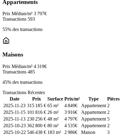
Appartements
Prix Médian/m²
3 797€
Transactions
593
55% des transactions
Maisons
Prix Médian/m²
4 319€
Transactions
485
45% des transactions
Transactions Récentes
Date
Prix
Surface
Prix/m²
Type
Pièces
2025-11-23
315 185 €
65 m²
4 849€
Appartement
2
2025-11-15
101 816 €
26 m²
3 916€
Appartement
2
2025-11-13
230 256 €
48 m²
4 797€
Appartement
5
2025-10-23
362 800 €
80 m²
4 535€
Appartement
2
2025-10-22
546 438 €
183 m²
2 986€
Maison
3