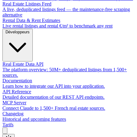
Real Estate Listings Feed
A live, deduplicated listings feed — the maintenance-free scraping
alternative
Rental Data & Rent Estimates
Live rental listings and rental €/m² to benchmark any rent
Développeurs
Real Estate Data API
The platform overview: 50M+ deduplicated listings from 1,500+
sources.
Documentation
Learn how to integrate our API into your application.
API Reference
Detailed documentation of our REST API endpoints.
MCP Server
Connect Claude to 1,500+ French real estate sources.
Changelog
Historical and upcoming features
Tarifs