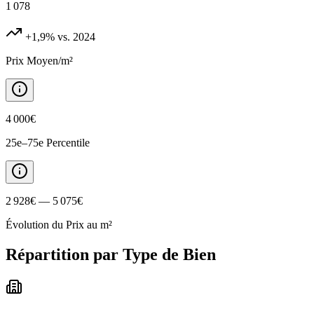
1 078
+1,9%
vs. 2024
Prix Moyen/m²
4 000€
25e–75e Percentile
2 928€ — 5 075€
Évolution du Prix au m²
Répartition par Type de Bien