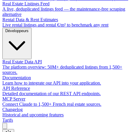
Real Estate Listings Feed
A live, deduplicated listings feed — the maintenance-free scraping
alternative
Rental Data & Rent Estimates
Live rental listings and rental €/m² to benchmark any rent
Développeurs
Real Estate Data API
The platform overview: 50M+ deduplicated listings from 1,500+
sources.
Documentation
Learn how to integrate our API into your application.
API Reference
Detailed documentation of our REST API endpoints.
MCP Server
Connect Claude to 1,500+ French real estate sources.
Changelog
Historical and upcoming features
Tarifs