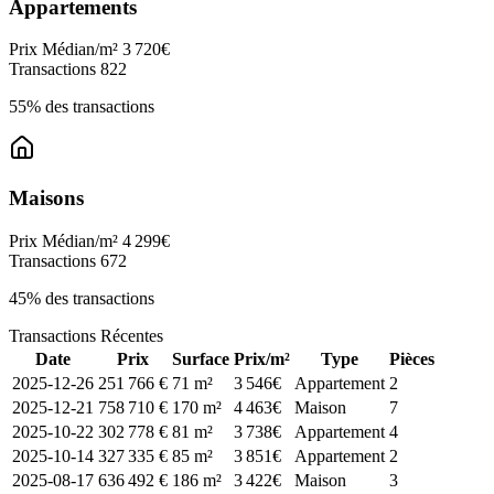
Appartements
Prix Médian/m²
3 720€
Transactions
822
55% des transactions
Maisons
Prix Médian/m²
4 299€
Transactions
672
45% des transactions
Transactions Récentes
Date
Prix
Surface
Prix/m²
Type
Pièces
2025-12-26
251 766 €
71 m²
3 546€
Appartement
2
2025-12-21
758 710 €
170 m²
4 463€
Maison
7
2025-10-22
302 778 €
81 m²
3 738€
Appartement
4
2025-10-14
327 335 €
85 m²
3 851€
Appartement
2
2025-08-17
636 492 €
186 m²
3 422€
Maison
3