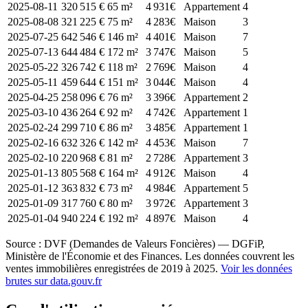
2025-08-11
320 515 €
65 m²
4 931€
Appartement
4
2025-08-08
321 225 €
75 m²
4 283€
Maison
3
2025-07-25
642 546 €
146 m²
4 401€
Maison
7
2025-07-13
644 484 €
172 m²
3 747€
Maison
5
2025-05-22
326 742 €
118 m²
2 769€
Maison
4
2025-05-11
459 644 €
151 m²
3 044€
Maison
4
2025-04-25
258 096 €
76 m²
3 396€
Appartement
2
2025-03-10
436 264 €
92 m²
4 742€
Appartement
1
2025-02-24
299 710 €
86 m²
3 485€
Appartement
1
2025-02-16
632 326 €
142 m²
4 453€
Maison
7
2025-02-10
220 968 €
81 m²
2 728€
Appartement
3
2025-01-13
805 568 €
164 m²
4 912€
Maison
4
2025-01-12
363 832 €
73 m²
4 984€
Appartement
5
2025-01-09
317 760 €
80 m²
3 972€
Appartement
3
2025-01-04
940 224 €
192 m²
4 897€
Maison
4
Source : DVF (Demandes de Valeurs Foncières) — DGFiP,
Ministère de l'Économie et des Finances. Les données couvrent les
ventes immobilières enregistrées de 2019 à 2025.
Voir les données
brutes sur data.gouv.fr