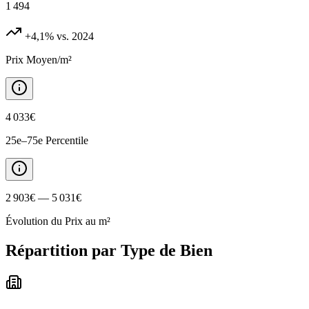
1 494
+4,1%
vs. 2024
Prix Moyen/m²
4 033€
25e–75e Percentile
2 903€ — 5 031€
Évolution du Prix au m²
Répartition par Type de Bien