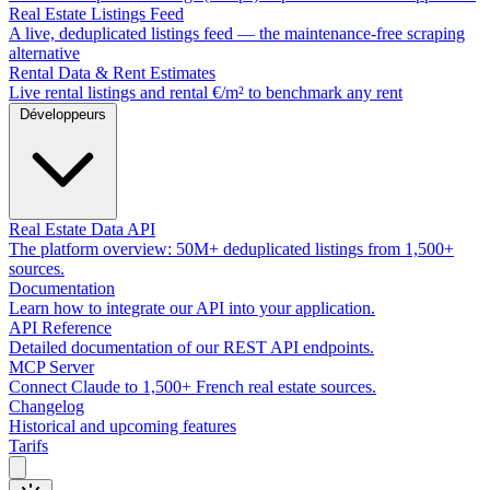
Real Estate Listings Feed
A live, deduplicated listings feed — the maintenance-free scraping
alternative
Rental Data & Rent Estimates
Live rental listings and rental €/m² to benchmark any rent
Développeurs
Real Estate Data API
The platform overview: 50M+ deduplicated listings from 1,500+
sources.
Documentation
Learn how to integrate our API into your application.
API Reference
Detailed documentation of our REST API endpoints.
MCP Server
Connect Claude to 1,500+ French real estate sources.
Changelog
Historical and upcoming features
Tarifs