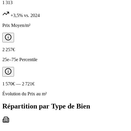
1 313
+3,5%
vs. 2024
Prix Moyen/m²
2 257€
25e–75e Percentile
1 570€ — 2 721€
Évolution du Prix au m²
Répartition par Type de Bien