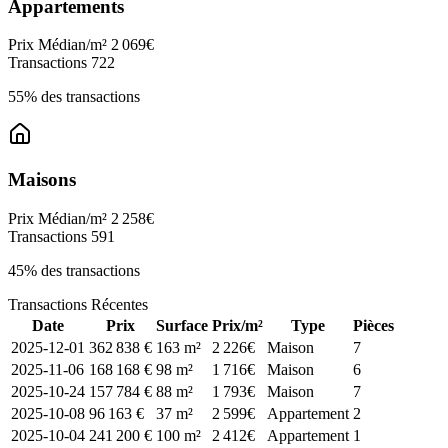
Appartements
Prix Médian/m²
2 069€
Transactions
722
55% des transactions
Maisons
Prix Médian/m²
2 258€
Transactions
591
45% des transactions
Transactions Récentes
Date
Prix
Surface
Prix/m²
Type
Pièces
2025-12-01
362 838 €
163 m²
2 226€
Maison
7
2025-11-06
168 168 €
98 m²
1 716€
Maison
6
2025-10-24
157 784 €
88 m²
1 793€
Maison
7
2025-10-08
96 163 €
37 m²
2 599€
Appartement
2
2025-10-04
241 200 €
100 m²
2 412€
Appartement
1