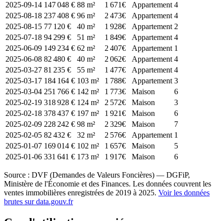
2025-09-14
147 048 €
88 m²
1 671€
Appartement
4
2025-08-18
237 408 €
96 m²
2 473€
Appartement
4
2025-08-15
77 120 €
40 m²
1 928€
Appartement
2
2025-07-18
94 299 €
51 m²
1 849€
Appartement
4
2025-06-09
149 234 €
62 m²
2 407€
Appartement
1
2025-06-08
82 480 €
40 m²
2 062€
Appartement
4
2025-03-27
81 235 €
55 m²
1 477€
Appartement
4
2025-03-17
184 164 €
103 m²
1 788€
Appartement
3
2025-03-04
251 766 €
142 m²
1 773€
Maison
6
2025-02-19
318 928 €
124 m²
2 572€
Maison
3
2025-02-18
378 437 €
197 m²
1 921€
Maison
6
2025-02-09
228 242 €
98 m²
2 329€
Maison
7
2025-02-05
82 432 €
32 m²
2 576€
Appartement
1
2025-01-07
169 014 €
102 m²
1 657€
Maison
5
2025-01-06
331 641 €
173 m²
1 917€
Maison
6
Source : DVF (Demandes de Valeurs Foncières) — DGFiP,
Ministère de l'Économie et des Finances. Les données couvrent les
ventes immobilières enregistrées de 2019 à 2025.
Voir les données
brutes sur data.gouv.fr