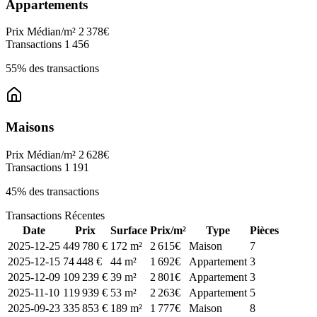
Appartements
Prix Médian/m²
2 378€
Transactions
1 456
55% des transactions
Maisons
Prix Médian/m²
2 628€
Transactions
1 191
45% des transactions
Transactions Récentes
Date
Prix
Surface
Prix/m²
Type
Pièces
2025-12-25
449 780 €
172 m²
2 615€
Maison
7
2025-12-15
74 448 €
44 m²
1 692€
Appartement
3
2025-12-09
109 239 €
39 m²
2 801€
Appartement
3
2025-11-10
119 939 €
53 m²
2 263€
Appartement
5
2025-09-23
335 853 €
189 m²
1 777€
Maison
8