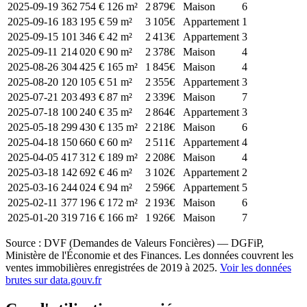
2025-09-19
362 754 €
126 m²
2 879€
Maison
6
2025-09-16
183 195 €
59 m²
3 105€
Appartement
1
2025-09-15
101 346 €
42 m²
2 413€
Appartement
3
2025-09-11
214 020 €
90 m²
2 378€
Maison
4
2025-08-26
304 425 €
165 m²
1 845€
Maison
4
2025-08-20
120 105 €
51 m²
2 355€
Appartement
3
2025-07-21
203 493 €
87 m²
2 339€
Maison
7
2025-07-18
100 240 €
35 m²
2 864€
Appartement
3
2025-05-18
299 430 €
135 m²
2 218€
Maison
6
2025-04-18
150 660 €
60 m²
2 511€
Appartement
4
2025-04-05
417 312 €
189 m²
2 208€
Maison
4
2025-03-18
142 692 €
46 m²
3 102€
Appartement
2
2025-03-16
244 024 €
94 m²
2 596€
Appartement
5
2025-02-11
377 196 €
172 m²
2 193€
Maison
6
2025-01-20
319 716 €
166 m²
1 926€
Maison
7
Source : DVF (Demandes de Valeurs Foncières) — DGFiP,
Ministère de l'Économie et des Finances. Les données couvrent les
ventes immobilières enregistrées de 2019 à 2025.
Voir les données
brutes sur data.gouv.fr