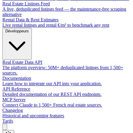
Real Estate Listings Feed
A live, deduplicated listings feed — the maintenance-free scraping
alternative
Rental Data & Rent Estimates
Live rental listings and rental €/m² to benchmark any rent
Développeurs
Real Estate Data API
The platform overview: 50M+ deduplicated listings from 1,500+
sources.
Documentation
Learn how to integrate our API into your application.
API Reference
Detailed documentation of our REST API endpoints.
MCP Server
Connect Claude to 1,500+ French real estate sources.
Changelog
Historical and upcoming features
Tarifs