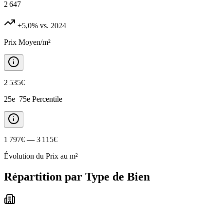
2 647
+5,0%
vs. 2024
Prix Moyen/m²
2 535€
25e–75e Percentile
1 797€ — 3 115€
Évolution du Prix au m²
Répartition par Type de Bien