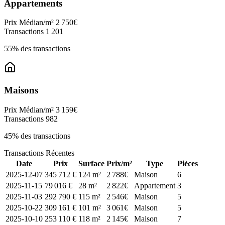
Appartements
Prix Médian/m²
2 750€
Transactions
1 201
55% des transactions
Maisons
Prix Médian/m²
3 159€
Transactions
982
45% des transactions
Transactions Récentes
Date
Prix
Surface
Prix/m²
Type
Pièces
2025-12-07
345 712 €
124 m²
2 788€
Maison
6
2025-11-15
79 016 €
28 m²
2 822€
Appartement
3
2025-11-03
292 790 €
115 m²
2 546€
Maison
5
2025-10-22
309 161 €
101 m²
3 061€
Maison
5
2025-10-10
253 110 €
118 m²
2 145€
Maison
7