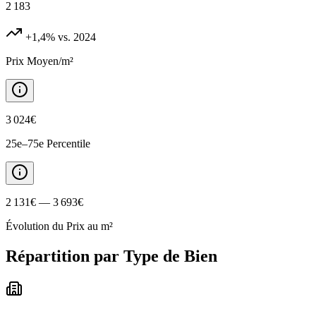
2 183
+1,4%
vs. 2024
Prix Moyen/m²
3 024€
25e–75e Percentile
2 131€ — 3 693€
Évolution du Prix au m²
Répartition par Type de Bien