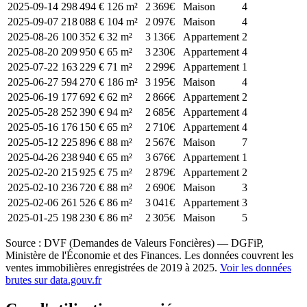
2025-09-14
298 494 €
126 m²
2 369€
Maison
4
2025-09-07
218 088 €
104 m²
2 097€
Maison
4
2025-08-26
100 352 €
32 m²
3 136€
Appartement
2
2025-08-20
209 950 €
65 m²
3 230€
Appartement
4
2025-07-22
163 229 €
71 m²
2 299€
Appartement
1
2025-06-27
594 270 €
186 m²
3 195€
Maison
4
2025-06-19
177 692 €
62 m²
2 866€
Appartement
2
2025-05-28
252 390 €
94 m²
2 685€
Appartement
4
2025-05-16
176 150 €
65 m²
2 710€
Appartement
4
2025-05-12
225 896 €
88 m²
2 567€
Maison
7
2025-04-26
238 940 €
65 m²
3 676€
Appartement
1
2025-02-20
215 925 €
75 m²
2 879€
Appartement
2
2025-02-10
236 720 €
88 m²
2 690€
Maison
3
2025-02-06
261 526 €
86 m²
3 041€
Appartement
3
2025-01-25
198 230 €
86 m²
2 305€
Maison
5
Source : DVF (Demandes de Valeurs Foncières) — DGFiP,
Ministère de l'Économie et des Finances. Les données couvrent les
ventes immobilières enregistrées de 2019 à 2025.
Voir les données
brutes sur data.gouv.fr