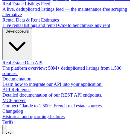
Real Estate Listings Feed
A live, deduplicated listings feed — the maintenance-free scraping
alternative
Rental Data & Rent Estimates
Live rental listings and rental €/m² to benchmark any rent
Développeurs
Real Estate Data API
The platform overview: 50M+ deduplicated listings from 1,500+
sources.
Documentation
Learn how to integrate our API into your application.
API Reference
Detailed documentation of our REST API endpoints.
MCP Server
Connect Claude to 1,500+ French real estate sources.
Changelog
Historical and upcoming features
Tarifs