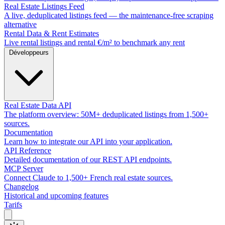
Real Estate Listings Feed
A live, deduplicated listings feed — the maintenance-free scraping
alternative
Rental Data & Rent Estimates
Live rental listings and rental €/m² to benchmark any rent
Développeurs
Real Estate Data API
The platform overview: 50M+ deduplicated listings from 1,500+
sources.
Documentation
Learn how to integrate our API into your application.
API Reference
Detailed documentation of our REST API endpoints.
MCP Server
Connect Claude to 1,500+ French real estate sources.
Changelog
Historical and upcoming features
Tarifs