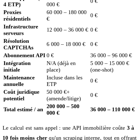
0 €
4 ETP)
000 €
Proxies
60 000 – 180 000
0 €
résidentiels
€
Infrastructure
12 000 – 36 000 €
0 €
serveurs
Résolution
6 000 – 18 000 €
0 €
CAPTCHAs
Abonnement API
0 €
36 000 – 96 000 €
Intégration
N/A (déjà en
5 000 – 15 000 €
initiale
place)
(one-shot)
Maintenance
Incluse dans les
0 €
annuelle
ETP
Coût juridique
50 000 €+
0 €
potentiel
(amende/litige)
200 000 – 500
Total estimé / an
36 000 – 110 000 €
000 €
Le calcul est sans appel : une API immobilière coûte
3 à
10 fois moins cher
qu'un scraping interne, tout en offrant